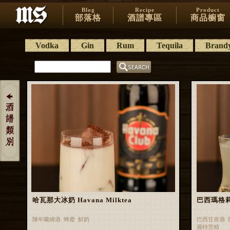
Blog
Recipe
Product
部落格
酒譜專區
商品櫥窗
Vodka
Gin
Rum
Tequila
Brand
哈瓦那大冰奶 Havana Milktea
巴西瑪格莉特 
陳年蘭姆酒 蜂蜜 鮮奶
巴西甘蔗酒 
麗特苦精