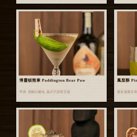
博靈頓熊掌 Paddington Bear Paw
鳳梨酥 Pin
琴酒 渣釀白蘭地 義式不甜香艾酒
蜜多麗蜜瓜