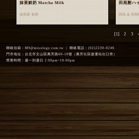
抹茶鮮奶 Matcha Milk
田苑酎ハ
抹茶酒 鮮奶
田苑 金 長
[1]
2
3
聯絡信箱：
MS@mixology.com.tw
| 聯絡電話：(02)2230-0246
門市地址：台北市文山區萬芳路60-18號（萬芳社區捷運站出口旁）
營業時間：週一到週日 2:00pm~10:00pm