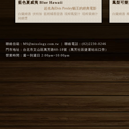
藍色夏威夷 Blue Hawaii
鳳梨可樂達 
起名為Elvis Presley貓王的經典電影
白蘭姆酒 伏特加 藍柑橘香甜酒 現榨鳳梨汁 現榨萊姆汁
白蘭姆酒 
純糖漿
聯絡信箱：
MS@mixology.com.tw
| 聯絡電話：(02)2230-0246
門市地址：台北市文山區萬芳路60-18號（萬芳社區捷運站出口旁）
營業時間：週一到週日 2:00pm~10:00pm