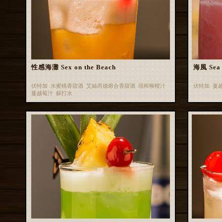
性感海灘 Sex on the Beach
海風 Sea 
伏特加 水蜜桃香甜酒 艾絲芮德熔合香甜酒 現榨柳橙汁
伏特加 蔓
蔓越莓汁 蘇打水