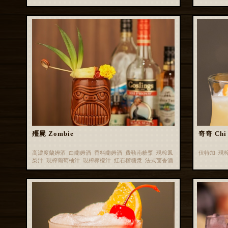
殭屍 Zombie
奇奇 Chi 
高濃度蘭姆酒 白蘭姆酒 香料蘭姆酒 費勒南糖漿 現榨鳳
伏特加 現
梨汁 現榨葡萄柚汁 現榨檸檬汁 紅石榴糖漿 法式茴香酒