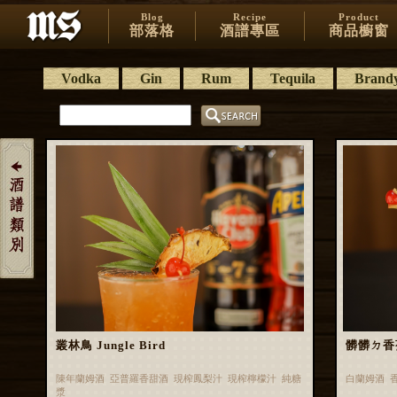
Blog
Recipe
Product
部落格
酒譜專區
商品櫥窗
Vodka
Gin
Rum
Tequila
Brand
叢林鳥 Jungle Bird
髒髒ㄉ香蕉 
陳年蘭姆酒 亞普羅香甜酒 現榨鳳梨汁 現榨檸檬汁 純糖
白蘭姆酒 
漿