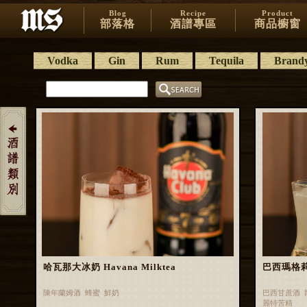
Blog
Recipe
Product
部落格
酒譜專區
商品櫥窗
Vodka
Gin
Rum
Tequila
Brand
哈瓦那大冰奶 Havana Milktea
巴西瑪格莉特 
陳年蘭姆酒 蜂蜜 鮮奶
巴西甘蔗酒 
麗特苦精