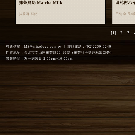
抹茶鮮奶 Matcha Milk
田苑酎ハ
抹茶酒 鮮奶
田苑 金 長
[1]
2
3
聯絡信箱：
MS@mixology.com.tw
| 聯絡電話：(02)2230-0246
門市地址：台北市文山區萬芳路60-18號（萬芳社區捷運站出口旁）
營業時間：週一到週日 2:00pm~10:00pm