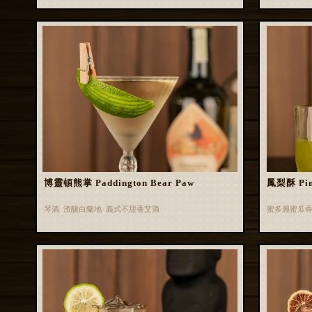
博靈頓熊掌 Paddington Bear Paw
鳳梨酥 Pin
琴酒 渣釀白蘭地 義式不甜香艾酒
蜜多麗蜜瓜