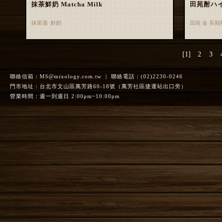
抹茶鮮奶 Matcha Milk
田苑酎ハ
抹茶酒 鮮奶
田苑 金 長
[1]
2
3
聯絡信箱：
MS@mixology.com.tw
| 聯絡電話：(02)2230-0246
門市地址：台北市文山區萬芳路60-18號（萬芳社區捷運站出口旁）
營業時間：週一到週日 2:00pm~10:00pm