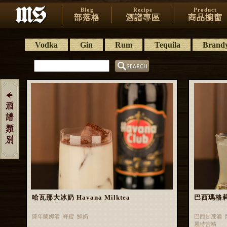
Blog
Recipe
Product
部落格
酒譜專區
商品櫥窗
Vodka
Gin
Rum
Tequila
Brand
哈瓦那大冰奶 Havana Milktea
巴西瑪格莉特 
陳年蘭姆酒 蜂蜜 鮮奶
巴西甘蔗酒 
麗特苦精