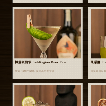
博靈頓熊掌 Paddington Bear Paw
鳳梨酥 Pin
琴酒 渣釀白蘭地 義式不甜香艾酒
蜜多麗蜜瓜