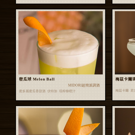
密瓜球 Melon Ball
梅茲卡爾瑪格
MIDORI超簡派調酒
梅茲卡爾 君
蜜多麗蜜瓜香甜酒 伏特加 現榨柳橙汁