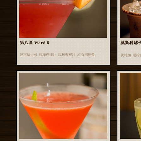
第八區 Ward 8
莫斯科騾子 
波本威士忌 現榨檸檬汁 現榨柳橙汁 紅石榴糖漿
伏特加 現榨