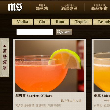
Blog
Recipe
Product
部落格
酒譜專區
商品櫥窗
Vodka
Gin
Rum
Tequila
Brand
郝思嘉 Scarlett O'Hara
側車 Side
亂世佳人主人翁
一次
南方安逸香甜酒 蔓越莓汁 現榨檸檬汁
白蘭地 君度