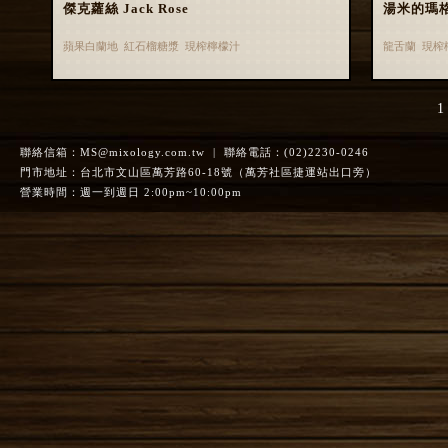
傑克蘿絲 Jack Rose
湯米的瑪格麗
蘋果白蘭地 紅石榴糖漿 現榨檸檬汁
龍舌蘭 現榨
1
聯絡信箱：
MS@mixology.com.tw
| 聯絡電話：(02)2230-0246
門市地址：台北市文山區萬芳路60-18號（萬芳社區捷運站出口旁）
營業時間：週一到週日 2:00pm~10:00pm