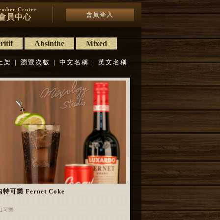
mber Center
會員登入
會員中心
itif
Absinthe
Mixed
上架
|
瀏覽次數
|
中文名稱
|
英文名稱
特可樂 Fernet Coke
口可樂