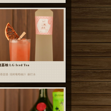
荔柚 LG Iced Tea
香甜酒 現榨葡萄柚汁 蘇打水