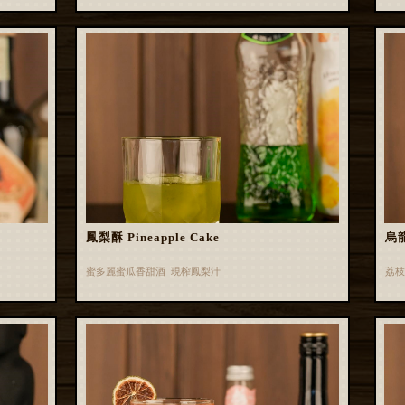
鳳梨酥 Pineapple Cake
烏龍
蜜多麗蜜瓜香甜酒 現榨鳳梨汁
荔枝