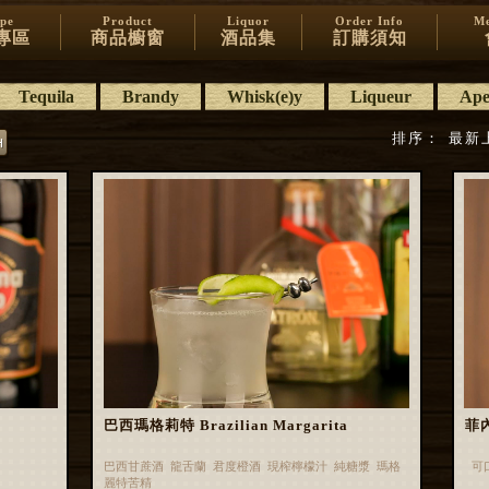
ipe
Product
Liquor
Order Info
Me
專區
商品櫥窗
酒品集
訂購須知
Tequila
Brandy
Whisk(e)y
Liqueur
Aper
排序：
最新
巴西瑪格莉特 Brazilian Margarita
菲內
巴西甘蔗酒 龍舌蘭 君度橙酒 現榨檸檬汁 純糖漿 瑪格
可
麗特苦精