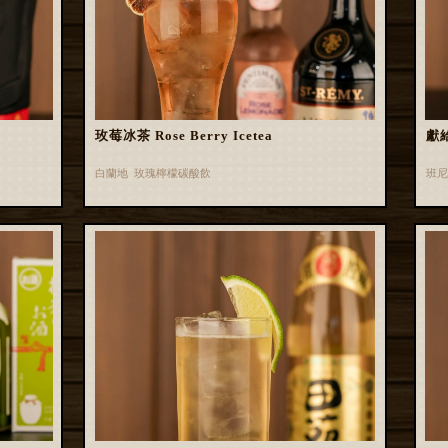
玫莓冰茶 Rose Berry Icetea
獻
白蘭地 玫瑰檸檬碳酸飲
班尼