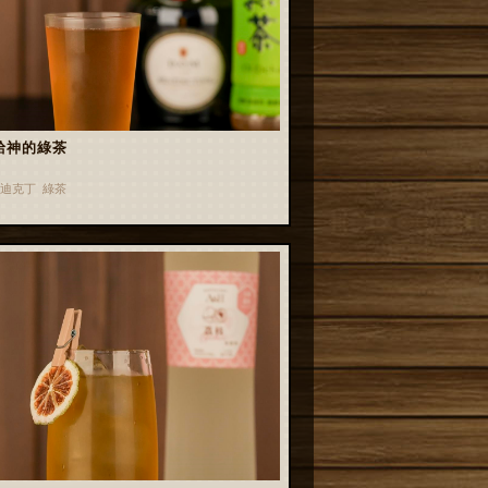
給神的綠茶
迪克丁 綠茶