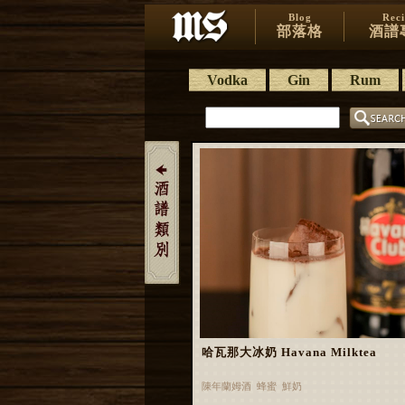
Blog
Rec
部落格
酒譜
Vodka
Gin
Rum
哈瓦那大冰奶 Havana Milktea
陳年蘭姆酒 蜂蜜 鮮奶