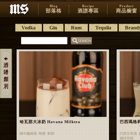
Blog
Recipe
Product
部落格
酒譜專區
商品櫥窗
Vodka
Gin
Rum
Tequila
Brand
哈瓦那大冰奶 Havana Milktea
巴西瑪格莉特 
陳年蘭姆酒 蜂蜜 鮮奶
巴西甘蔗酒 
麗特苦精