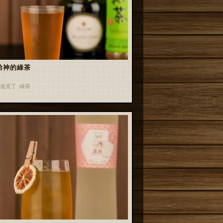
給神的綠茶
迪克丁 綠茶