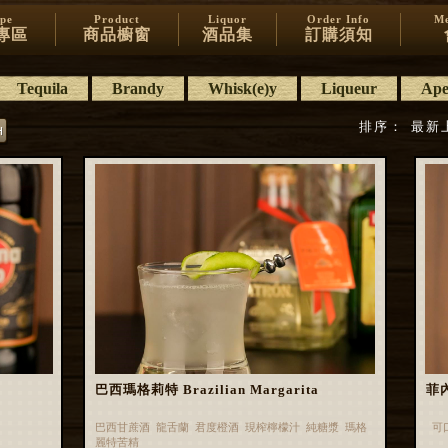
ipe
Product
Liquor
Order Info
Me
專區
商品櫥窗
酒品集
訂購須知
Tequila
Brandy
Whisk(e)y
Liqueur
Aper
排序：
最新
巴西瑪格莉特 Brazilian Margarita
菲內
巴西甘蔗酒 龍舌蘭 君度橙酒 現榨檸檬汁 純糖漿 瑪格
可
麗特苦精