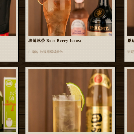
玫莓冰茶 Rose Berry Icetea
獻
白蘭地 玫瑰檸檬碳酸飲
班尼