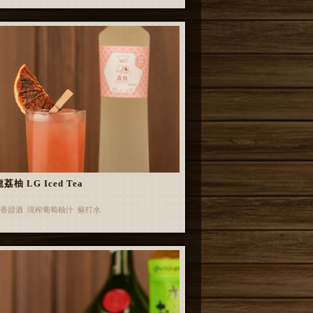
荔柚 LG Iced Tea
香甜酒 現榨葡萄柚汁 蘇打水