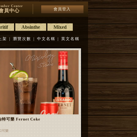
mber Center
會員登入
會員中心
itif
Absinthe
Mixed
上架
|
瀏覽次數
|
中文名稱
|
英文名稱
特可樂 Fernet Coke
口可樂