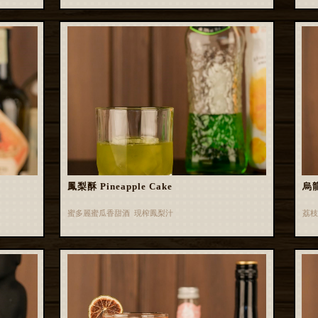
鳳梨酥 Pineapple Cake
烏龍
蜜多麗蜜瓜香甜酒 現榨鳳梨汁
荔枝