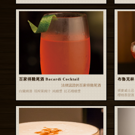
百家得雞尾酒 Bacardi Cocktail
布魯克林 B
法律認證的百家得雞尾酒
裸麥威士忌
白蘭姆酒 現榨萊姆汁 純糖漿 紅石榴糖漿
櫻桃香甜酒