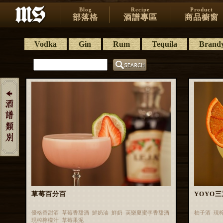
Blog
Recipe
Product
部落格
酒譜專區
商品櫥窗
Vodka
Gin
Rum
Tequila
Brand
草莓百分百
YOYO
優格香甜酒 草莓香甜酒 鮮奶油 鮮奶 芙樂夏蜜李香甜酒
柚子酒 現
現榨檸檬汁 草莓果泥