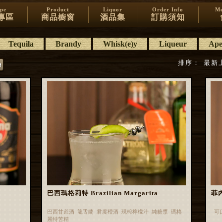
ipe
Product
Liquor
Order Info
Me
專區
商品櫥窗
酒品集
訂購須知
Tequila
Brandy
Whisk(e)y
Liqueur
Aper
排序：
最新
巴西瑪格莉特 Brazilian Margarita
菲內
巴西甘蔗酒 龍舌蘭 君度橙酒 現榨檸檬汁 純糖漿 瑪格
可
麗特苦精