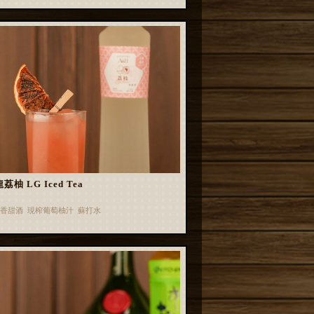
荔柚 LG Iced Tea
香甜酒 現榨葡萄柚汁 蘇打水