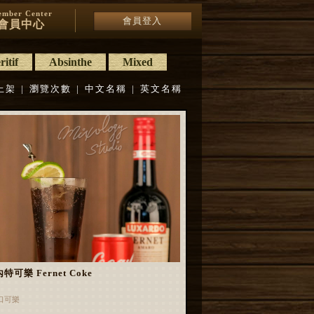
mber Center
會員登入
會員中心
itif
Absinthe
Mixed
上架
|
瀏覽次數
|
中文名稱
|
英文名稱
特可樂 Fernet Coke
口可樂