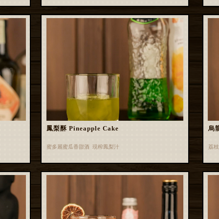
鳳梨酥 Pineapple Cake
烏龍
蜜多麗蜜瓜香甜酒 現榨鳳梨汁
荔枝