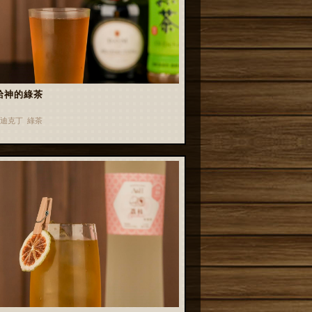
給神的綠茶
迪克丁 綠茶