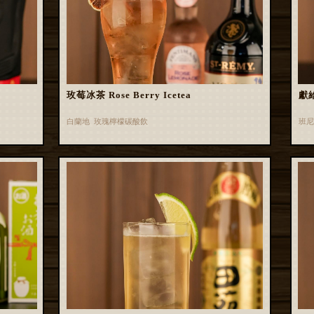
玫莓冰茶 Rose Berry Icetea
獻
白蘭地 玫瑰檸檬碳酸飲
班尼