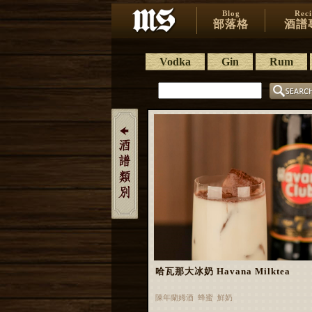
Blog
Rec
部落格
酒譜
Vodka
Gin
Rum
哈瓦那大冰奶 Havana Milktea
陳年蘭姆酒 蜂蜜 鮮奶