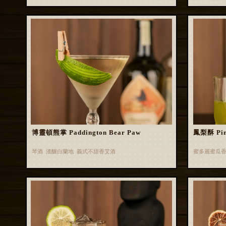
博靈頓熊掌 Paddington Bear Paw
鳳梨酥 Pin
琴酒 渣釀白蘭地 義式不甜香艾酒
蜜多麗蜜瓜