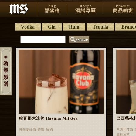
Blog
Recipe
Product
部落格
酒譜專區
商品櫥窗
Vodka
Gin
Rum
Tequila
Brand
哈瓦那大冰奶 Havana Milktea
巴西瑪格莉特 
陳年蘭姆酒 蜂蜜 鮮奶
巴西甘蔗酒 
麗特苦精