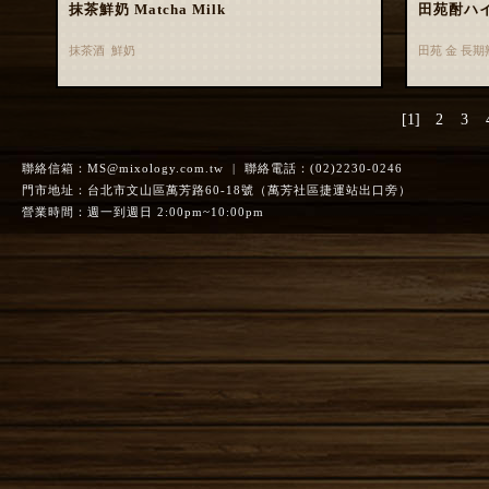
抹茶鮮奶 Matcha Milk
田苑酎ハ
抹茶酒 鮮奶
田苑 金 長
[1]
2
3
聯絡信箱：
MS@mixology.com.tw
| 聯絡電話：(02)2230-0246
門市地址：台北市文山區萬芳路60-18號（萬芳社區捷運站出口旁）
營業時間：週一到週日 2:00pm~10:00pm