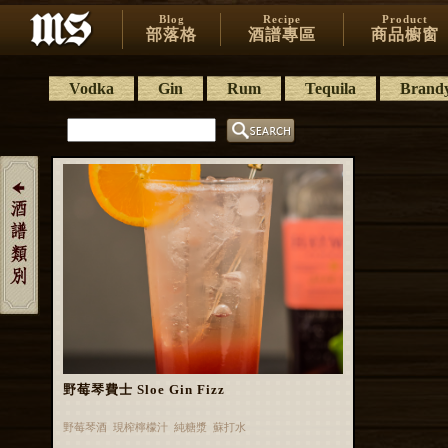
Blog
Recipe
Product
部落格
酒譜專區
商品櫥窗
Vodka
Gin
Rum
Tequila
Brand
野莓琴費士 Sloe Gin Fizz
野莓琴酒 現榨檸檬汁 純糖漿 蘇打水