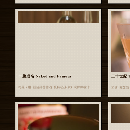
一脫成名 Naked and Famous
二十世紀 Tw
梅茲卡爾 亞普羅香甜酒 夏特勒茲(黃) 現榨檸檬汁
琴酒 麗葉酒