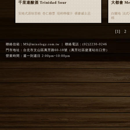
千里達酸酒 Trinidad Sour
大都會 Met
安格式原味苦精 杏仁糖漿 現榨檸檬汁 裸麥威士忌
白蘭地 法式
精
[1]
2
聯絡信箱：
MS@mixology.com.tw
| 聯絡電話：(02)2230-0246
門市地址：台北市文山區萬芳路60-18號（萬芳社區捷運站出口旁）
營業時間：週一到週日 2:00pm~10:00pm