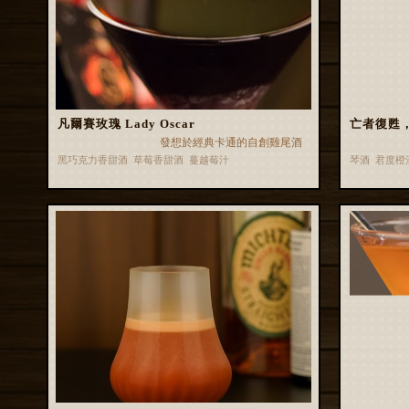
凡爾賽玫瑰 Lady Oscar
亡者復甦，二號
發想於經典卡通的自創雞尾酒
黑巧克力香甜酒 草莓香甜酒 蔓越莓汁
琴酒 君度橙