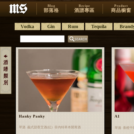
Blog
Recipe
Product
部落格
酒譜專區
商品櫥窗
Vodka
Gin
Rum
Tequila
Brand
Hanky Panky
A1
琴酒 義式甜香艾酒(紅) 菲內特草本開胃酒
琴酒 香橙干