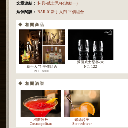
文章連結：
杯具-威士忌杯(連結一)
延伸閱讀：
BAR-01新手入門‧平價組合
◆ 相關商品
弧面威士忌杯‧大
新手入門‧平價組合
NT. 122
NT. 3800
◆ 相關酒譜
柯夢波丹
螺絲起子
Cosmopolitan
Screwdriver