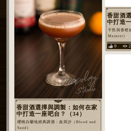
香甜酒
中打造一
干邑與香橙的
Marnier）
0
香甜酒選擇與調製：如何在家
中打造一座吧台？（34）
櫻桃白蘭地經典調酒：血與沙（Blood and
Sand）