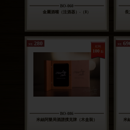
BO-060
金屬酒嘴（注酒器）-（Ⅱ）
長
280
69
NT.
NT.
紅利
100
點
BO-086
米絲阿樂局酒譜撲克牌（木盒裝）
米