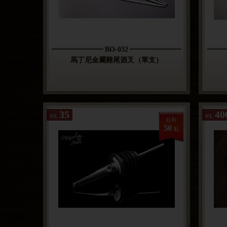
BO-032
馬丁尼金屬雞尾酒叉（單支）
35
40
NT.
NT.
紅利
50
點