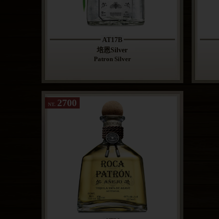
AT17B
培恩Silver
Patron Silver
2700
NT.