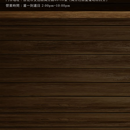
營業時間：週一到週日 2:00pm~10:00pm