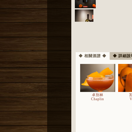
◆ 相關酒譜 ◆
◆ 詳細說
卓別林
Chaplin
V