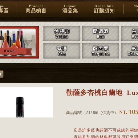
ipe
Product
Liquor
Order Info
Me
專區
商品櫥窗
酒品集
訂購須知
勒薩多杏桃白蘭地
Lux
10
NT.
商品編號：
ALU06
（
供貨中
）
它是許多經典調酒不可或缺的關
杏桃香甜酒的材料都可以用它來