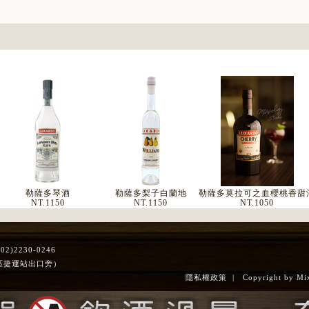
勒薩多琴酒
勒薩多梨子白蘭地
勒薩多莫拉可之血櫻桃香甜
NT.
1150
NT.
1150
NT.
1050
)2230-0246
區捷運站出口旁）
隱私權政策
| Copyright by Mixol