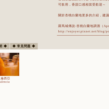
可飲用，香甜口感相當受歡迎～
關於杏桃白蘭地更多的介紹，建
羅馬城傳說-杏桃白蘭地調酒（Apricot 
http://enjoyer.pixnet.net/blog/
明 ◆
◆ 常見問題 ◆
瓦倫西亞
alencia