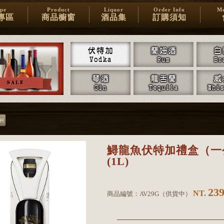
ipe
Product
Liquor
Order Info
Me
專區
商品櫥窗
酒品集
訂購須知
鱘龍魚伏特加禮盒（一
(1L)
23
NT.
商品編號：
AV29G
（
供貨中
）