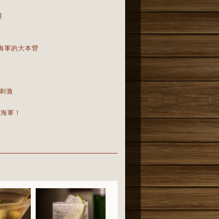
用
國海軍的大本營
不刺激
過海軍！