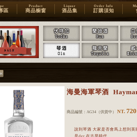
ipe
Product
Liquor
Order Info
Me
專區
商品櫥窗
酒品集
訂購須知
海曼海軍琴酒
Hayman
720
NT.
商品編號：
AG34
（
供貨中
）
說到琴酒 大家是否會馬上想到英
是der 在古早時代