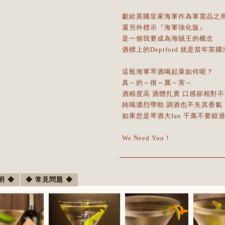
獻給英國皇家海軍作為軍需品之
還另外標示『海軍強化版』
是一個我要成為海賊王的概念
酒標上的Deptford 就是當年英
這瓶海軍琴酒喝起萊如何呢？
真～的～很～厲～害～
酒精度高 酒體扎實 口感卻相對
純喝濃烈帶勁 調酒也不失其香氣
如果您是琴酒大fan 千萬不要錯
We Need You！
明 ◆
◆ 常見問題 ◆