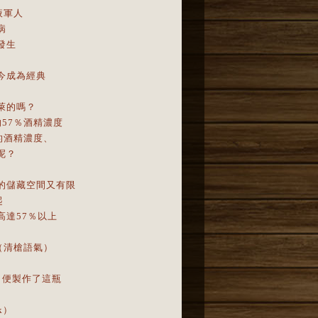
液軍人
病
發生
今成為經典
萊的嗎？
的57％酒精濃度
的酒精濃度、
呢？
的儲藏空間又有限
起
高達57％以上
（清槍語氣）
ly）便製作了這瓶
ck）