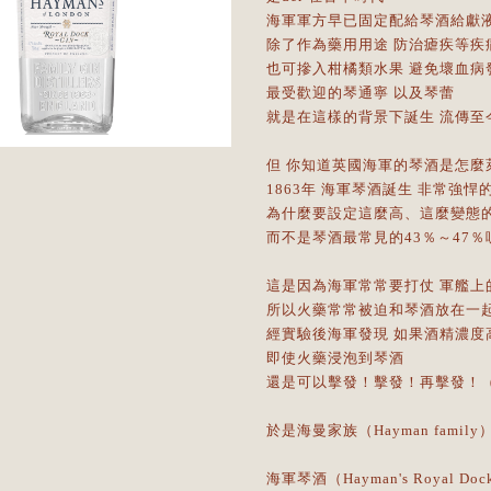
海軍軍方早已固定配給琴酒給獻
除了作為藥用用途 防治瘧疾等疾
也可摻入柑橘類水果 避免壞血病
最受歡迎的琴通寧 以及琴蕾
就是在這樣的背景下誕生 流傳至
但 你知道英國海軍的琴酒是怎麼
1863年 海軍琴酒誕生 非常強悍
為什麼要設定這麼高、這麼變態
而不是琴酒最常見的43％～47％
這是因為海軍常常要打仗 軍艦上
所以火藥常常被迫和琴酒放在一
經實驗後海軍發現 如果酒精濃度
即使火藥浸泡到琴酒
還是可以擊發！擊發！再擊發！
於是海曼家族（Hayman fami
海軍琴酒（Hayman's Royal Do