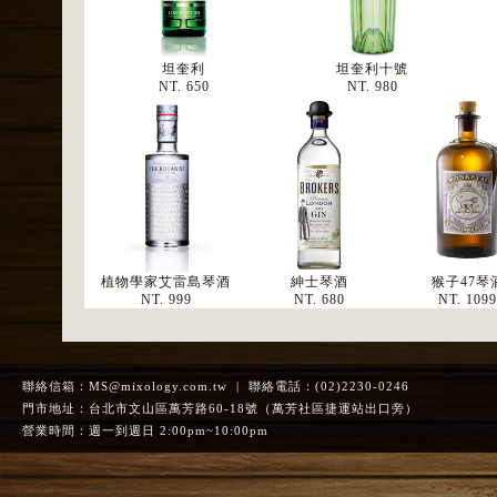
坦奎利
坦奎利十號
NT. 650
NT. 980
植物學家艾雷島琴酒
紳士琴酒
猴子47琴
NT. 999
NT. 680
NT. 109
聯絡信箱：
MS@mixology.com.tw
| 聯絡電話：(02)2230-0246
門市地址：台北市文山區萬芳路60-18號（萬芳社區捷運站出口旁）
營業時間：週一到週日 2:00pm~10:00pm