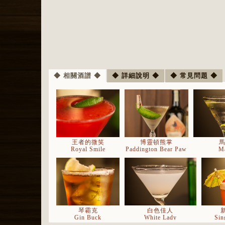
◆ 相關酒譜 ◆
◆ 詳細說明 ◆
◆ 常見問題 ◆
王者的微笑
博靈頓熊掌
Royal Smile
Paddington Bear Paw
Ma
琴霸克
白色佳人
Gin Buck
White Lady
Sin