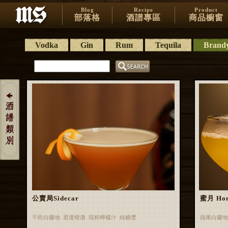
Blog
Recipe
Product
部落格
酒譜專區
商品櫥窗
Vodka
Gin
Rum
Tequila
Brand
公賣局Sidecar
蜜月 Hon
干邑白蘭地 君度橙酒 現榨檸檬汁 純糖漿
蘋果白蘭地