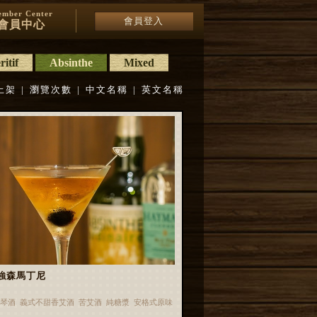
mber Center
會員登入
會員中心
itif
Absinthe
Mixed
上架
|
瀏覽次數
|
中文名稱
|
英文名稱
強森馬丁尼
琴酒 義式不甜香艾酒 苦艾酒 純糖漿 安格式原味