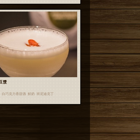
豆漿
 白巧克力香甜酒 鮮奶 班尼迪克丁