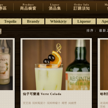
ipe
Product
Liquor
Order Info
Me
專區
商品櫥窗
酒品集
訂購須知
Tequila
Brandy
Whisk(e)y
Liqueur
Aper
排序：
最新
仙子可樂達 Verte Colada
哈利
苦艾酒 現榨鳳梨汁 現榨檸檬汁 椰漿 純糖漿
老湯姆
苦精