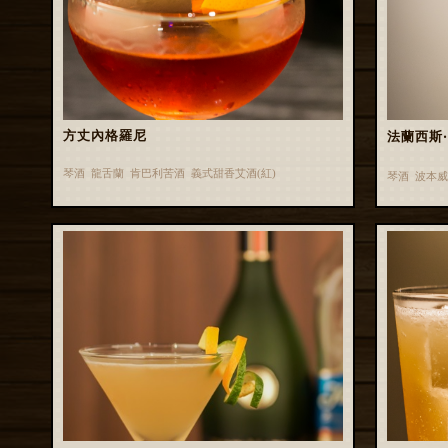
方丈內格羅尼
法蘭西斯‧亞
琴酒 龍舌蘭 肯巴利苦酒 義式甜香艾酒(紅)
琴酒 波本