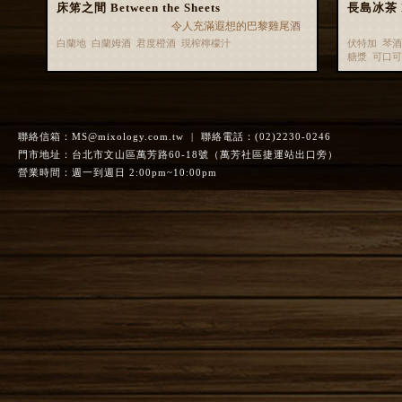
床笫之間 Between the Sheets
長島冰茶 Lo
令人充滿遐想的巴黎雞尾酒
白蘭地 白蘭姆酒 君度橙酒 現榨檸檬汁
伏特加 琴酒
糖漿 可口
聯絡信箱：
MS@mixology.com.tw
| 聯絡電話：(02)2230-0246
門市地址：台北市文山區萬芳路60-18號（萬芳社區捷運站出口旁）
營業時間：週一到週日 2:00pm~10:00pm