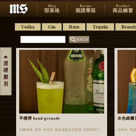
Blog
Recipe
Product
部落格
酒譜專區
商品櫥窗
Vodka
Gin
Rum
Tequila
Brand
手榴彈 hand grenade
水色維爾瓦 
白蘭姆酒 琴酒 伏特加 蜜多麗蜜瓜香甜酒 現榨鳳梨汁
伏特加 琴