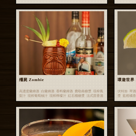
殭屍 Zombie
環遊世界 Ar
高濃度蘭姆酒 白蘭姆酒 香料蘭姆酒 費勒南糖漿 現榨鳳
伏特加 琴酒
梨汁 現榨葡萄柚汁 現榨檸檬汁 紅石榴糖漿 法式茴香酒
漿 藍柑橘