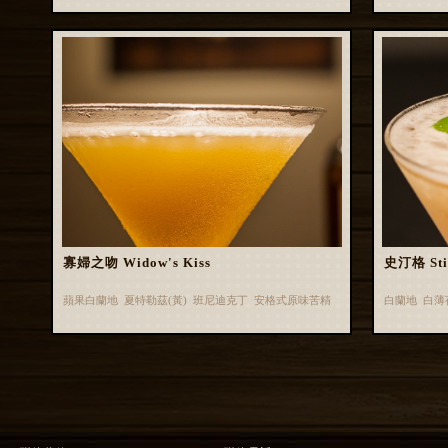
寡婦之吻 Widow's Kiss
史汀格 Sti
蘋果白蘭地 夏特勒茲(黃) 班尼迪克丁 安格式原味苦精
白蘭地 白