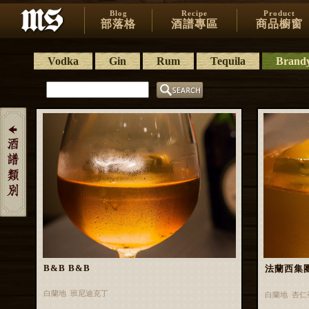
Blog
Recipe
Product
部落格
酒譜專區
商品櫥窗
Vodka
Gin
Rum
Tequila
Brand
B&B B&B
法蘭西集團 F
白蘭地 班尼迪克丁
白蘭地 杏