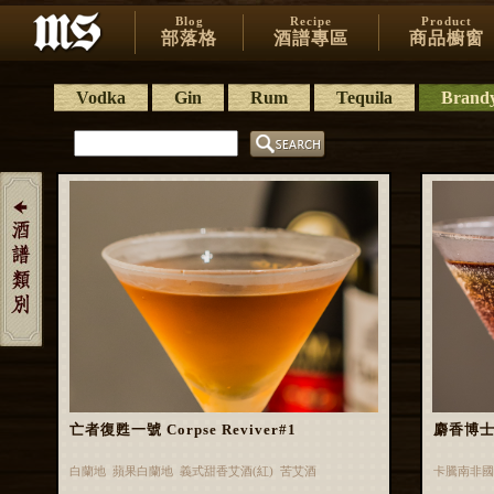
Blog
Recipe
Product
部落格
酒譜專區
商品櫥窗
Vodka
Gin
Rum
Tequila
Brand
亡者復甦一號 Corpse Reviver#1
麝香博士 D
白蘭地 蘋果白蘭地 義式甜香艾酒(紅) 苦艾酒
卡騰南非國