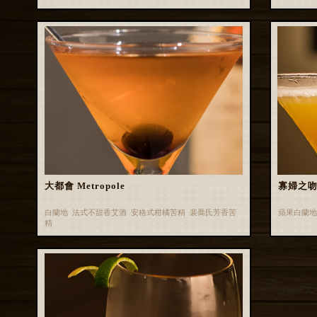
大都會 Metropole
寡婦之吻 W
白蘭地 法式不甜香艾酒 安格式柑橘苦精 裴喬氏芳香苦
蘋果白蘭地
精