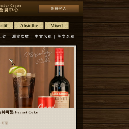
mber Center
會員登入
會員中心
itif
Absinthe
Mixed
上架
|
瀏覽次數
|
中文名稱
|
英文名稱
特可樂 Fernet Coke
口可樂