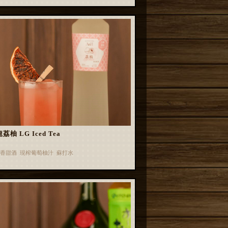
荔柚 LG Iced Tea
香甜酒 現榨葡萄柚汁 蘇打水