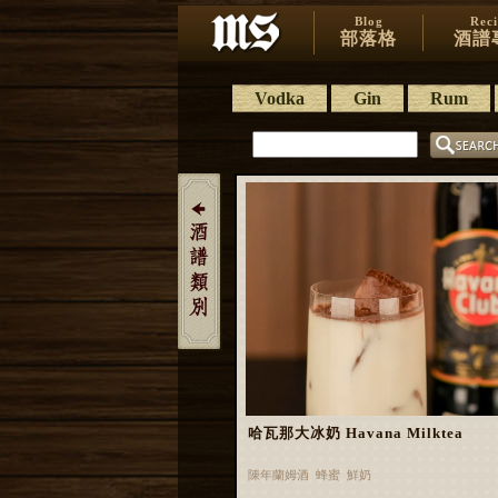
Blog
Rec
部落格
酒譜
Vodka
Gin
Rum
哈瓦那大冰奶 Havana Milktea
陳年蘭姆酒 蜂蜜 鮮奶