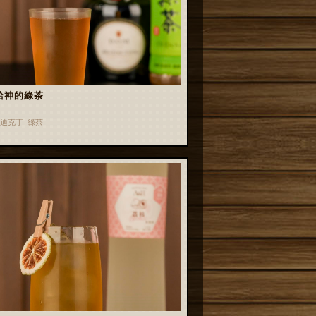
給神的綠茶
迪克丁 綠茶