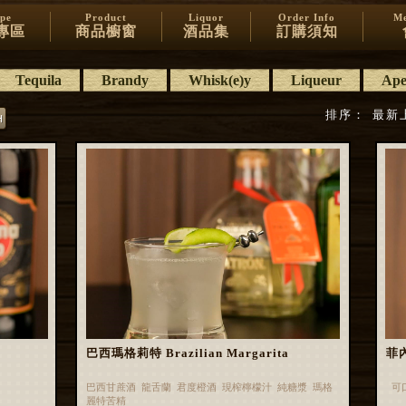
ipe
Product
Liquor
Order Info
Me
專區
商品櫥窗
酒品集
訂購須知
Tequila
Brandy
Whisk(e)y
Liqueur
Aper
排序：
最新
巴西瑪格莉特 Brazilian Margarita
菲內
巴西甘蔗酒 龍舌蘭 君度橙酒 現榨檸檬汁 純糖漿 瑪格
可
麗特苦精