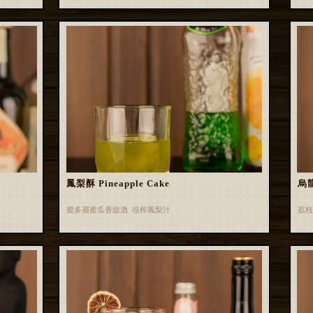
鳳梨酥 Pineapple Cake
烏龍
蜜多麗蜜瓜香甜酒 現榨鳳梨汁
荔枝