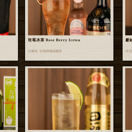
玫莓冰茶 Rose Berry Icetea
獻
白蘭地 玫瑰檸檬碳酸飲
班尼