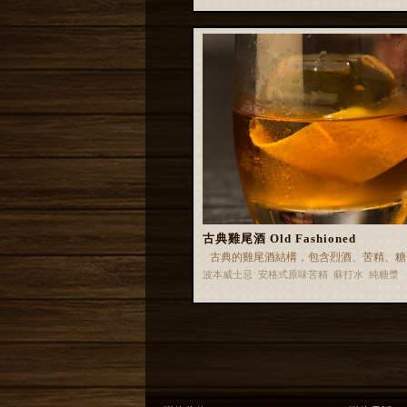
古典雞尾酒 Old Fashioned
古典的雞尾酒結構，包含烈酒、苦精、糖
波本威士忌 安格式原味苦精 蘇打水 純糖漿