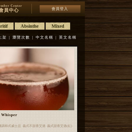
mber Center
會員登入
會員中心
itif
Absinthe
Mixed
上架
|
瀏覽次數
|
中文名稱
|
英文名稱
Whisper
蘭調和式威士忌 義式不甜香艾酒 義式甜香艾酒(紅)