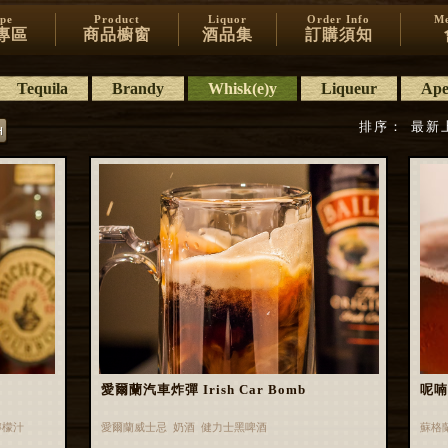
ipe
Product
Liquor
Order Info
Me
專區
商品櫥窗
酒品集
訂購須知
Tequila
Brandy
Whisk(e)y
Liqueur
Aper
排序：
最新
愛爾蘭汽車炸彈 Irish Car Bomb
呢喃 
檸檬汁
愛爾蘭威士忌 奶酒 健力士黑啤酒
蘇格