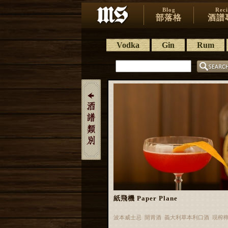
Blog
Rec
部落格
酒譜
Vodka
Gin
Rum
紙飛機 Paper Plane
波本威士忌 開胃酒 義大利草本利口酒 現榨