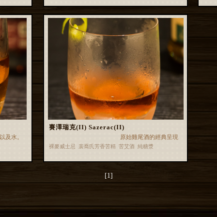
賽澤瑞克(II) Sazerac(II)
以及水。
原始雞尾酒的經典呈現
裸麥威士忌 裴喬氏芳香苦精 苦艾酒 純糖漿
[1]