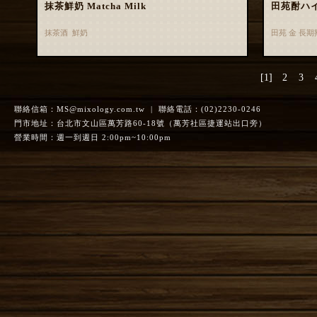
抹茶鮮奶 Matcha Milk
田苑酎ハ
抹茶酒 鮮奶
田苑 金 長
[1]
2
3
聯絡信箱：
MS@mixology.com.tw
| 聯絡電話：(02)2230-0246
門市地址：台北市文山區萬芳路60-18號（萬芳社區捷運站出口旁）
營業時間：週一到週日 2:00pm~10:00pm