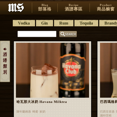
Blog
Recipe
Product
部落格
酒譜專區
商品櫥窗
Vodka
Gin
Rum
Tequila
Brand
哈瓦那大冰奶 Havana Milktea
巴西瑪格莉特 
陳年蘭姆酒 蜂蜜 鮮奶
巴西甘蔗酒 
麗特苦精