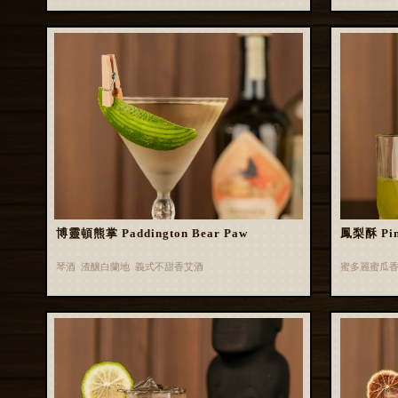
博靈頓熊掌 Paddington Bear Paw
鳳梨酥 Pin
琴酒 渣釀白蘭地 義式不甜香艾酒
蜜多麗蜜瓜