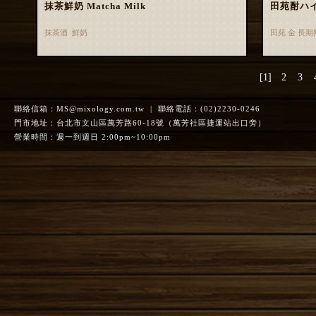
抹茶鮮奶 Matcha Milk
田苑酎ハ
抹茶酒 鮮奶
田苑 金 長
[1]
2
3
聯絡信箱：
MS@mixology.com.tw
| 聯絡電話：(02)2230-0246
門市地址：台北市文山區萬芳路60-18號（萬芳社區捷運站出口旁）
營業時間：週一到週日 2:00pm~10:00pm