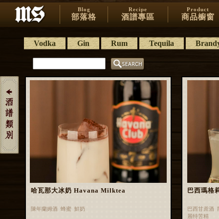
Blog
Recipe
Product
部落格
酒譜專區
商品櫥窗
Vodka
Gin
Rum
Tequila
Brand
哈瓦那大冰奶 Havana Milktea
巴西瑪格莉特 
陳年蘭姆酒 蜂蜜 鮮奶
巴西甘蔗酒 
麗特苦精