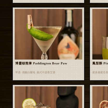
博靈頓熊掌 Paddington Bear Paw
鳳梨酥 Pin
琴酒 渣釀白蘭地 義式不甜香艾酒
蜜多麗蜜瓜