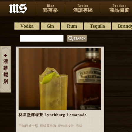
Blog
Recipe
Product
部落格
酒譜專區
商品櫥窗
Vodka
Gin
Rum
Tequila
Brand
林區堡檸檬茶 Lynchburg Lemonade
田納西威士忌 柑橘香甜酒 現榨檸檬汁 雪碧