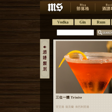
Blog
Rec
部落格
酒譜
Vodka
Gin
Rum
三位一體 Trinite
苦艾酒 龍舌蘭 肯巴利苦酒