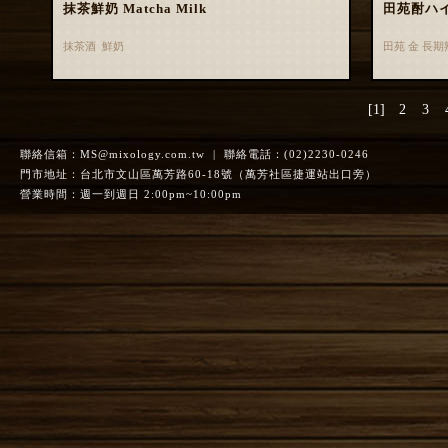
抹茶鮮奶 Matcha Milk
田苑酎ハ
抹茶酒 鮮奶
田苑 金 長
[1]
2
3
聯絡信箱：
MS@mixology.com.tw
| 聯絡電話：(02)2230-0246
門市地址：台北市文山區萬芳路60-18號（萬芳社區捷運站出口旁）
營業時間：週一到週日 2:00pm~10:00pm