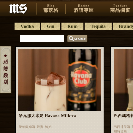
Blog
Recipe
Product
部落格
酒譜專區
商品櫥窗
Vodka
Gin
Rum
Tequila
Brand
哈瓦那大冰奶 Havana Milktea
巴西瑪格莉特 
陳年蘭姆酒 蜂蜜 鮮奶
巴西甘蔗酒 
麗特苦精