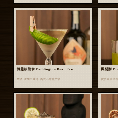
博靈頓熊掌 Paddington Bear Paw
鳳梨酥 Pin
琴酒 渣釀白蘭地 義式不甜香艾酒
蜜多麗蜜瓜