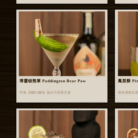
博靈頓熊掌 Paddington Bear Paw
鳳梨酥 Pin
琴酒 渣釀白蘭地 義式不甜香艾酒
蜜多麗蜜瓜