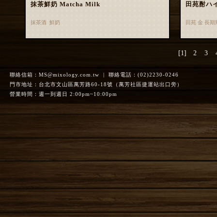
抹茶鮮奶 Matcha Milk
田苑酎ハ
抹茶酒 鮮奶
田苑 金 長
[1]
2
3
聯絡信箱：
MS@mixology.com.tw
| 聯絡電話：(02)2230-0246
門市地址：台北市文山區萬芳路60-18號（萬芳社區捷運站出口旁）
營業時間：週一到週日 2:00pm~10:00pm