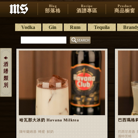
Blog
Recipe
Product
部落格
酒譜專區
商品櫥窗
Vodka
Gin
Rum
Tequila
Brand
哈瓦那大冰奶 Havana Milktea
巴西瑪格莉特 
陳年蘭姆酒 蜂蜜 鮮奶
巴西甘蔗酒 
麗特苦精