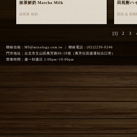
抹茶鮮奶 Matcha Milk
田苑酎ハ
抹茶酒 鮮奶
田苑 金 長
[1]
2
3
聯絡信箱：
MS@mixology.com.tw
| 聯絡電話：(02)2230-0246
門市地址：台北市文山區萬芳路60-18號（萬芳社區捷運站出口旁）
營業時間：週一到週日 2:00pm~10:00pm