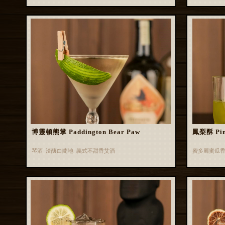
博靈頓熊掌 Paddington Bear Paw
鳳梨酥 Pin
琴酒 渣釀白蘭地 義式不甜香艾酒
蜜多麗蜜瓜