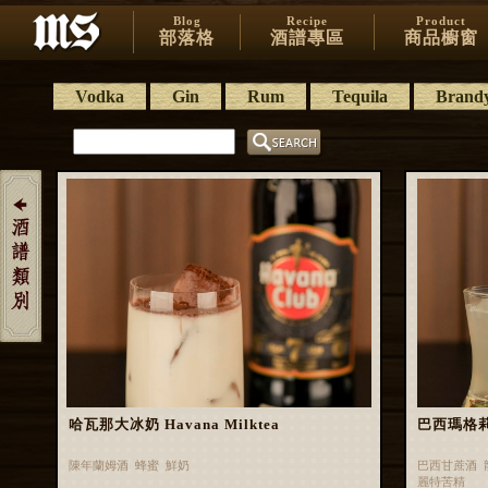
Blog
Recipe
Product
部落格
酒譜專區
商品櫥窗
Vodka
Gin
Rum
Tequila
Brand
哈瓦那大冰奶 Havana Milktea
巴西瑪格莉特 
陳年蘭姆酒 蜂蜜 鮮奶
巴西甘蔗酒 
麗特苦精