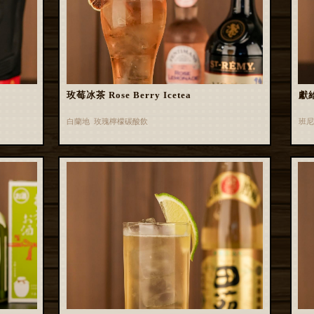
玫莓冰茶 Rose Berry Icetea
獻
白蘭地 玫瑰檸檬碳酸飲
班尼