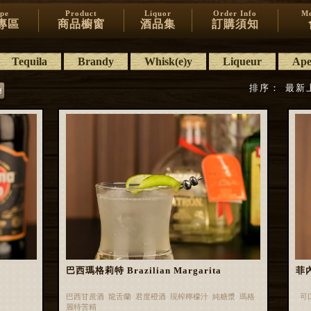
ipe
Product
Liquor
Order Info
Me
專區
商品櫥窗
酒品集
訂購須知
Tequila
Brandy
Whisk(e)y
Liqueur
Aper
排序：
最新
巴西瑪格莉特 Brazilian Margarita
菲內
巴西甘蔗酒 龍舌蘭 君度橙酒 現榨檸檬汁 純糖漿 瑪格
可
麗特苦精