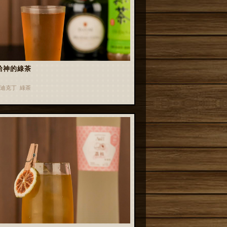
給神的綠茶
迪克丁 綠茶