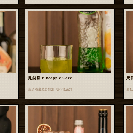
鳳梨酥 Pineapple Cake
烏龍
蜜多麗蜜瓜香甜酒 現榨鳳梨汁
荔枝