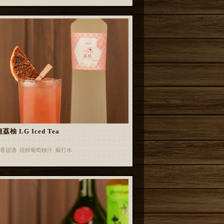
荔柚 LG Iced Tea
香甜酒 現榨葡萄柚汁 蘇打水