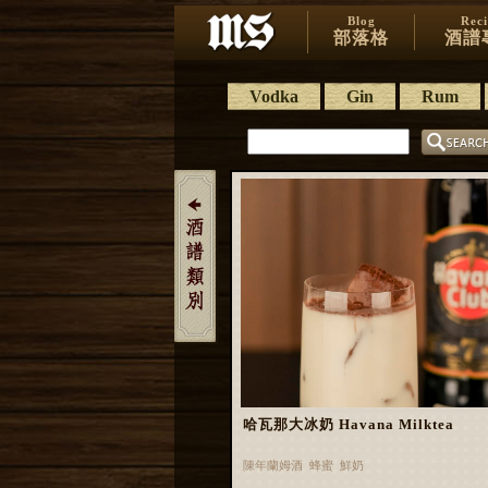
Blog
Rec
部落格
酒譜
Vodka
Gin
Rum
哈瓦那大冰奶 Havana Milktea
陳年蘭姆酒 蜂蜜 鮮奶