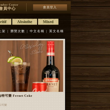
mber Center
會員登入
會員中心
itif
Absinthe
Mixed
上架
|
瀏覽次數
|
中文名稱
|
英文名稱
特可樂 Fernet Coke
口可樂