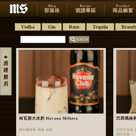
Blog
Recipe
Product
部落格
酒譜專區
商品櫥窗
Vodka
Gin
Rum
Tequila
Brand
哈瓦那大冰奶 Havana Milktea
巴西瑪格莉特 
陳年蘭姆酒 蜂蜜 鮮奶
巴西甘蔗酒 
麗特苦精