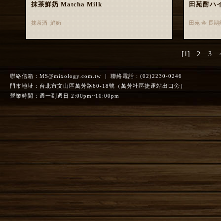
抹茶鮮奶 Matcha Milk
田苑酎ハ
抹茶酒 鮮奶
田苑 金 長
[1]
2
3
聯絡信箱：
MS@mixology.com.tw
| 聯絡電話：(02)2230-0246
門市地址：台北市文山區萬芳路60-18號（萬芳社區捷運站出口旁）
營業時間：週一到週日 2:00pm~10:00pm