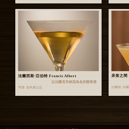
床笫之間 Be
法蘭西斯‧亞伯特 Francis Albert
以法蘭克辛納屈為名的雞尾酒
白蘭地 白
琴酒 波本威士忌