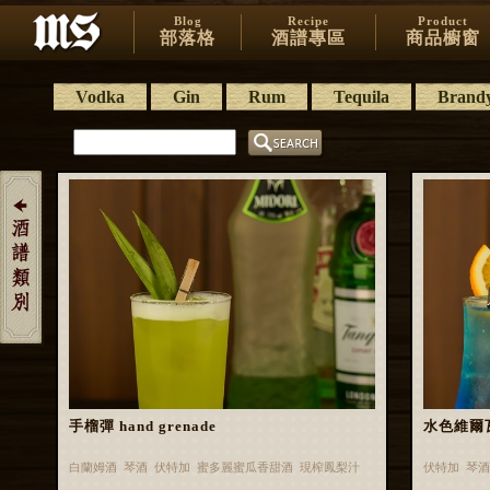
Blog
Recipe
Product
部落格
酒譜專區
商品櫥窗
Vodka
Gin
Rum
Tequila
Brand
手榴彈 hand grenade
水色維爾瓦 
白蘭姆酒 琴酒 伏特加 蜜多麗蜜瓜香甜酒 現榨鳳梨汁
伏特加 琴