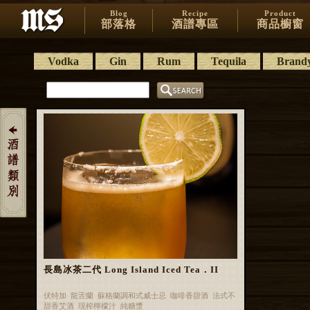
Blog
Recipe
Product
部落格
酒譜專區
商品櫥窗
Vodka
Gin
Rum
Tequila
Brand
長島冰茶二代 Long Island Iced Tea．II
伏特加 龍舌蘭 蘇格蘭調和式威士忌 咖啡香甜酒 法式不
甜香艾酒 現榨檸檬汁 純糖漿