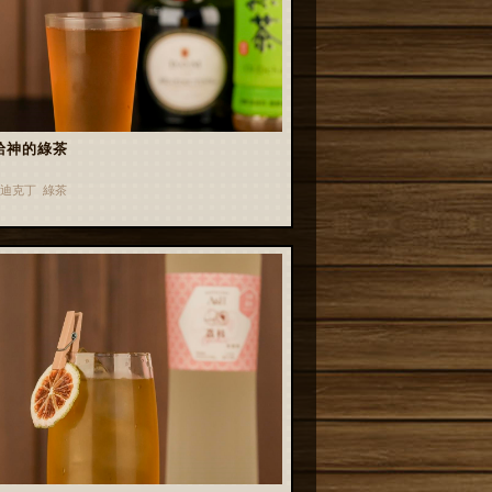
給神的綠茶
迪克丁 綠茶