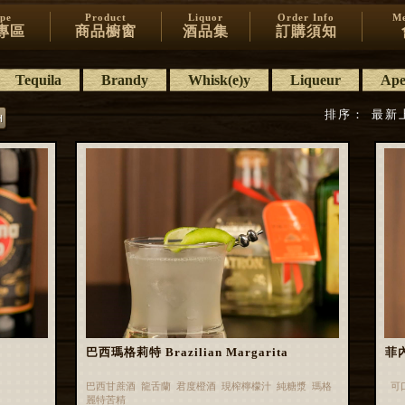
ipe
Product
Liquor
Order Info
Me
專區
商品櫥窗
酒品集
訂購須知
Tequila
Brandy
Whisk(e)y
Liqueur
Aper
排序：
最新
巴西瑪格莉特 Brazilian Margarita
菲內
巴西甘蔗酒 龍舌蘭 君度橙酒 現榨檸檬汁 純糖漿 瑪格
可
麗特苦精