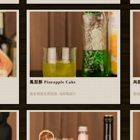
鳳梨酥 Pineapple Cake
烏龍
蜜多麗蜜瓜香甜酒 現榨鳳梨汁
荔枝