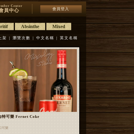
mber Center
會員登入
會員中心
itif
Absinthe
Mixed
上架
|
瀏覽次數
|
中文名稱
|
英文名稱
特可樂 Fernet Coke
口可樂