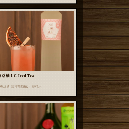
荔柚 LG Iced Tea
香甜酒 現榨葡萄柚汁 蘇打水