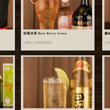
玫莓冰茶 Rose Berry Icetea
獻
白蘭地 玫瑰檸檬碳酸飲
班尼