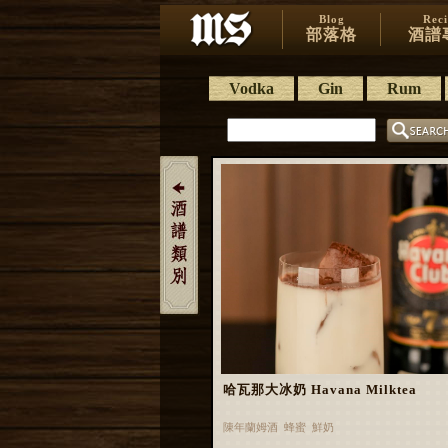
Blog
Rec
部落格
酒譜
Vodka
Gin
Rum
哈瓦那大冰奶 Havana Milktea
陳年蘭姆酒 蜂蜜 鮮奶