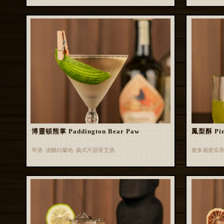
博靈頓熊掌 Paddington Bear Paw
鳳梨酥 Pin
琴酒 渣釀白蘭地 義式不甜香艾酒
蜜多麗蜜瓜