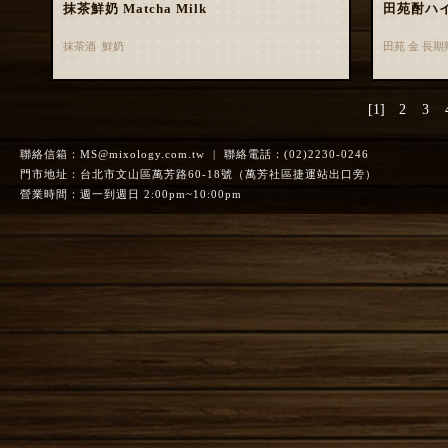
抹茶鮮奶 Matcha Milk
田苑酎ハ
抹茶酒 鮮奶
田苑 金 長
[1]
2
3
聯絡信箱：
MS@mixology.com.tw
| 聯絡電話：(02)2230-0246
門市地址：台北市文山區萬芳路60-18號（萬芳社區捷運站出口旁）
營業時間：週一到週日 2:00pm~10:00pm