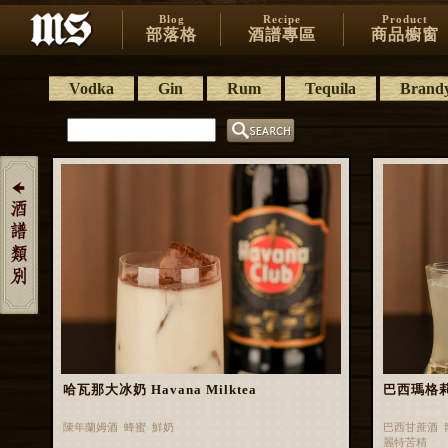
Blog
Recipe
Product
部落格
酒譜專區
商品櫥窗
Vodka
Gin
Rum
Tequila
Brand
哈瓦那大冰奶 Havana Milktea
巴西瑪格莉特 
陳年蘭姆酒 蜂蜜 鮮奶
巴西甘蔗酒 
麗特苦精