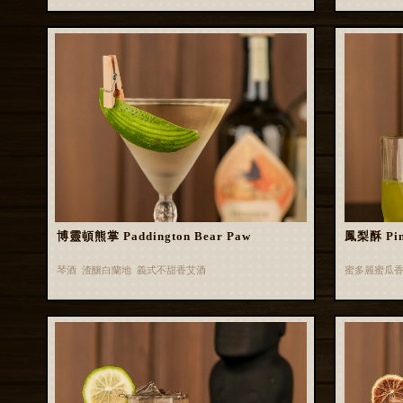
博靈頓熊掌 Paddington Bear Paw
鳳梨酥 Pin
琴酒 渣釀白蘭地 義式不甜香艾酒
蜜多麗蜜瓜