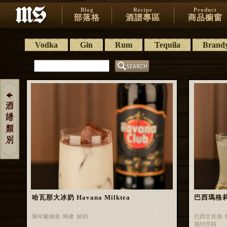
Blog
Recipe
Product
部落格
酒譜專區
商品櫥窗
Vodka
Gin
Rum
Tequila
Brand
哈瓦那大冰奶 Havana Milktea
巴西瑪格莉特 
陳年蘭姆酒 蜂蜜 鮮奶
巴西甘蔗酒 
麗特苦精