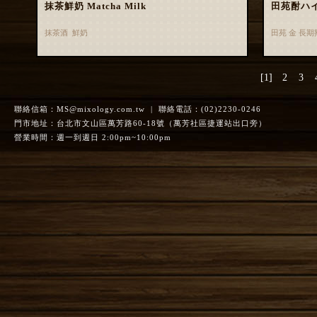
抹茶鮮奶 Matcha Milk
田苑酎ハ
抹茶酒 鮮奶
田苑 金 長
[1]
2
3
聯絡信箱：
MS@mixology.com.tw
| 聯絡電話：(02)2230-0246
門市地址：台北市文山區萬芳路60-18號（萬芳社區捷運站出口旁）
營業時間：週一到週日 2:00pm~10:00pm