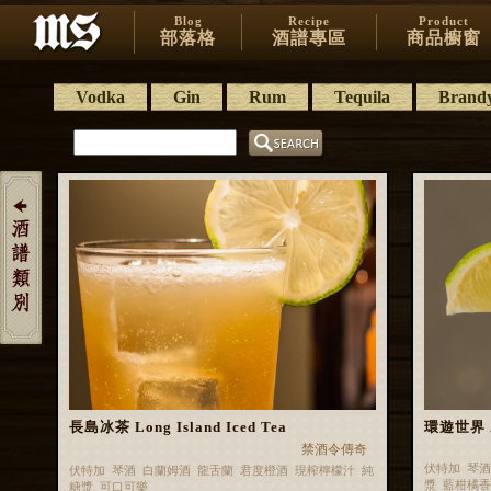
Blog
Recipe
Product
部落格
酒譜專區
商品櫥窗
Vodka
Gin
Rum
Tequila
Brand
長島冰茶 Long Island Iced Tea
環遊世界 Ar
禁酒令傳奇
伏特加 琴酒
伏特加 琴酒 白蘭姆酒 龍舌蘭 君度橙酒 現榨檸檬汁 純
漿 藍柑橘
糖漿 可口可樂