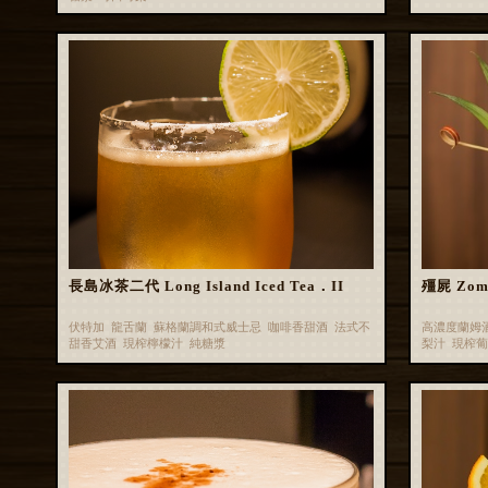
長島冰茶二代 Long Island Iced Tea．II
殭屍 Zom
伏特加 龍舌蘭 蘇格蘭調和式威士忌 咖啡香甜酒 法式不
高濃度蘭姆
甜香艾酒 現榨檸檬汁 純糖漿
梨汁 現榨