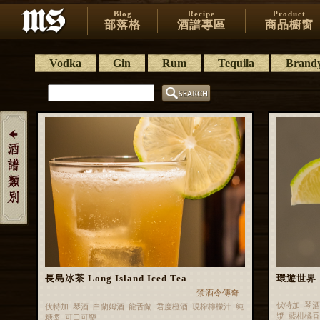
Blog
Recipe
Product
部落格
酒譜專區
商品櫥窗
Vodka
Gin
Rum
Tequila
Brand
長島冰茶 Long Island Iced Tea
環遊世界 Ar
禁酒令傳奇
伏特加 琴酒
伏特加 琴酒 白蘭姆酒 龍舌蘭 君度橙酒 現榨檸檬汁 純
漿 藍柑橘
糖漿 可口可樂