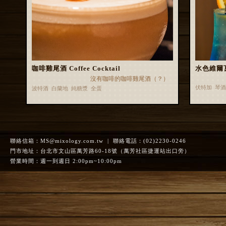
咖啡雞尾酒 Coffee Cocktail
水色維爾瓦 
沒有咖啡的咖啡雞尾酒（？）
伏特加 琴
波特酒 白蘭地 純糖漿 全蛋
聯絡信箱：
MS@mixology.com.tw
| 聯絡電話：(02)2230-0246
門市地址：台北市文山區萬芳路60-18號（萬芳社區捷運站出口旁）
營業時間：週一到週日 2:00pm~10:00pm