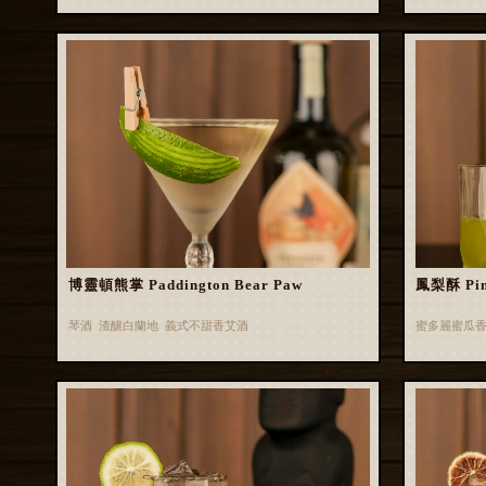
博靈頓熊掌 Paddington Bear Paw
鳳梨酥 Pin
琴酒 渣釀白蘭地 義式不甜香艾酒
蜜多麗蜜瓜