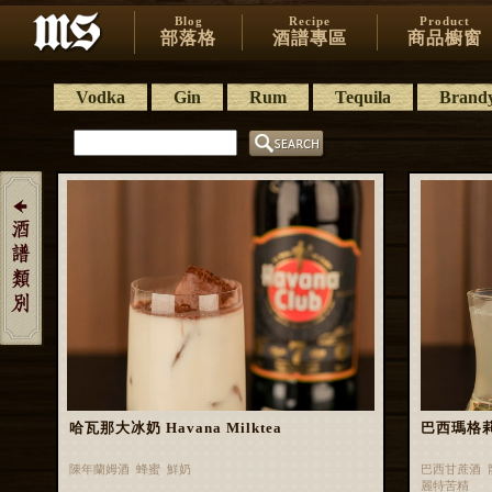
Blog
Recipe
Product
部落格
酒譜專區
商品櫥窗
Vodka
Gin
Rum
Tequila
Brand
哈瓦那大冰奶 Havana Milktea
巴西瑪格莉特 
陳年蘭姆酒 蜂蜜 鮮奶
巴西甘蔗酒 
麗特苦精