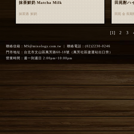
抹茶鮮奶 Matcha Milk
田苑酎ハ
抹茶酒 鮮奶
田苑 金 長
[1]
2
3
聯絡信箱：
MS@mixology.com.tw
| 聯絡電話：(02)2230-0246
門市地址：台北市文山區萬芳路60-18號（萬芳社區捷運站出口旁）
營業時間：週一到週日 2:00pm~10:00pm