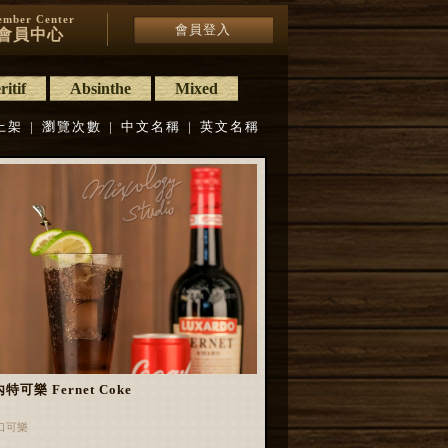
mber Center
會員登入
會員中心
itif
Absinthe
Mixed
上架
|
瀏覽次數
|
中文名稱
|
英文名稱
特可樂 Fernet Coke
口可樂