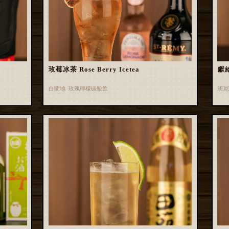
玫莓冰茶 Rose Berry Icetea
獻
白蘭地 玫瑰檸檬碳酸飲
班尼