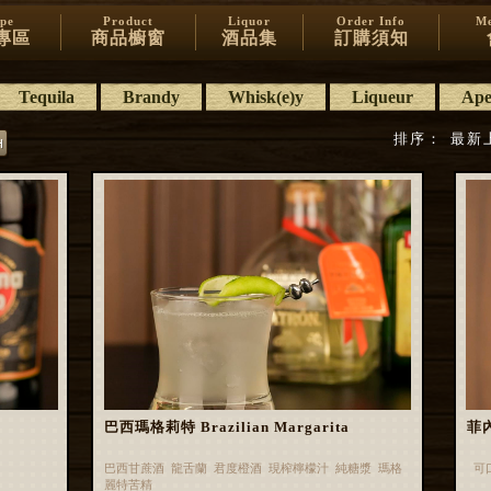
ipe
Product
Liquor
Order Info
Me
專區
商品櫥窗
酒品集
訂購須知
Tequila
Brandy
Whisk(e)y
Liqueur
Aper
排序：
最新
巴西瑪格莉特 Brazilian Margarita
菲內
巴西甘蔗酒 龍舌蘭 君度橙酒 現榨檸檬汁 純糖漿 瑪格
可
麗特苦精