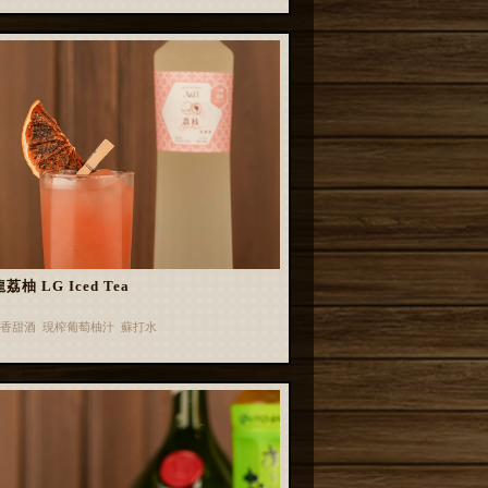
荔柚 LG Iced Tea
香甜酒 現榨葡萄柚汁 蘇打水