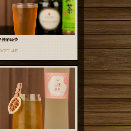
給神的綠茶
迪克丁 綠茶