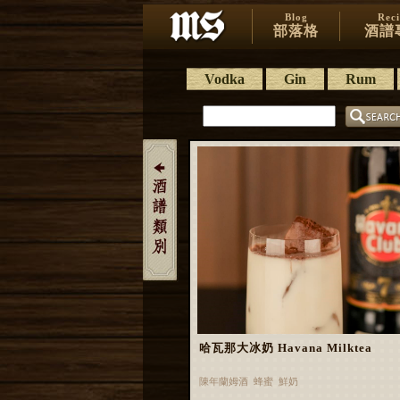
Blog
Rec
部落格
酒譜
Vodka
Gin
Rum
哈瓦那大冰奶 Havana Milktea
陳年蘭姆酒 蜂蜜 鮮奶