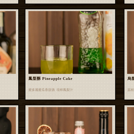
鳳梨酥 Pineapple Cake
烏龍
蜜多麗蜜瓜香甜酒 現榨鳳梨汁
荔枝