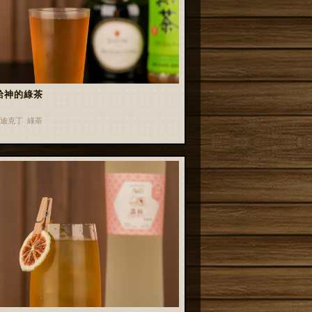
給神的綠茶
迪克丁 綠茶