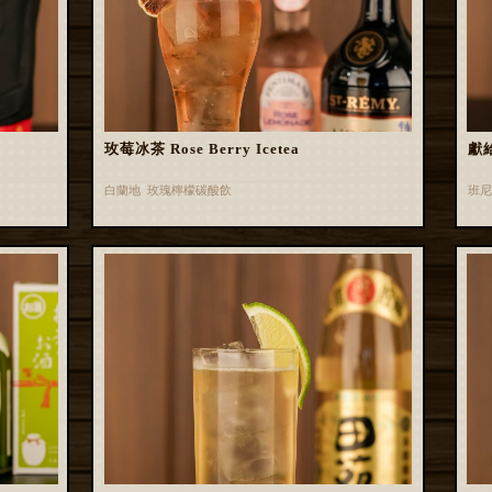
玫莓冰茶 Rose Berry Icetea
獻
白蘭地 玫瑰檸檬碳酸飲
班尼