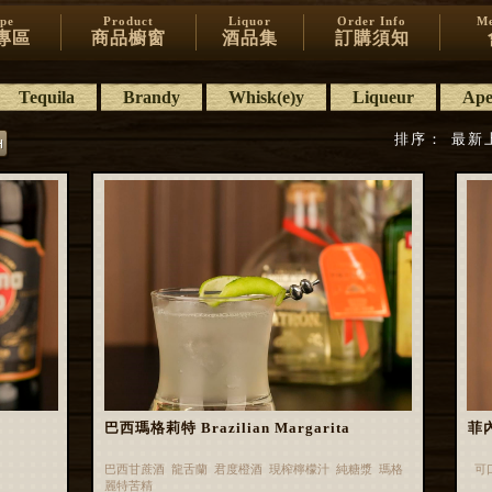
ipe
Product
Liquor
Order Info
Me
專區
商品櫥窗
酒品集
訂購須知
Tequila
Brandy
Whisk(e)y
Liqueur
Aper
排序：
最新
巴西瑪格莉特 Brazilian Margarita
菲內
巴西甘蔗酒 龍舌蘭 君度橙酒 現榨檸檬汁 純糖漿 瑪格
可
麗特苦精