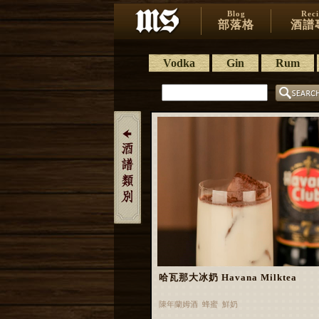
Blog
Rec
部落格
酒譜
Vodka
Gin
Rum
哈瓦那大冰奶 Havana Milktea
陳年蘭姆酒 蜂蜜 鮮奶