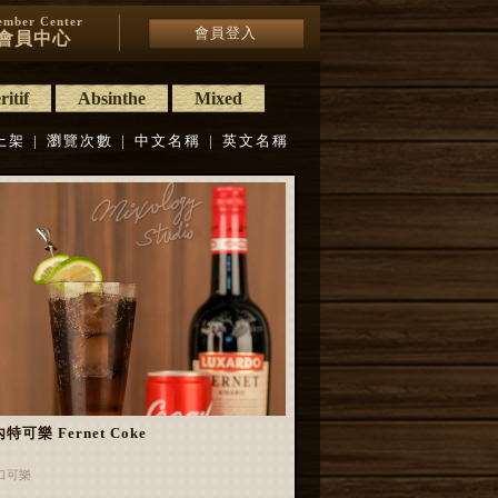
mber Center
會員登入
會員中心
itif
Absinthe
Mixed
上架
|
瀏覽次數
|
中文名稱
|
英文名稱
特可樂 Fernet Coke
口可樂