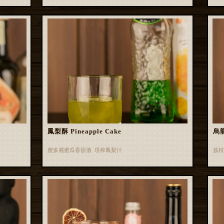
鳳梨酥 Pineapple Cake
烏龍
蜜多麗蜜瓜香甜酒 現榨鳳梨汁
荔枝