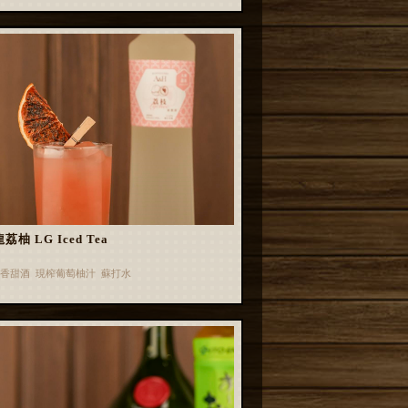
荔柚 LG Iced Tea
香甜酒 現榨葡萄柚汁 蘇打水