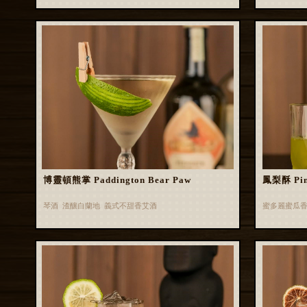
博靈頓熊掌 Paddington Bear Paw
鳳梨酥 Pin
琴酒 渣釀白蘭地 義式不甜香艾酒
蜜多麗蜜瓜