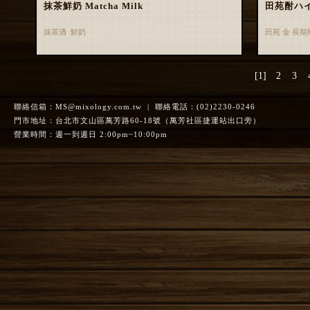
抹茶鮮奶 Matcha Milk
田苑酎ハ
抹茶酒 鮮奶
田苑 金 長
[1]
2
3
聯絡信箱：
MS@mixology.com.tw
| 聯絡電話：(02)2230-0246
門市地址：台北市文山區萬芳路60-18號（萬芳社區捷運站出口旁）
營業時間：週一到週日 2:00pm~10:00pm