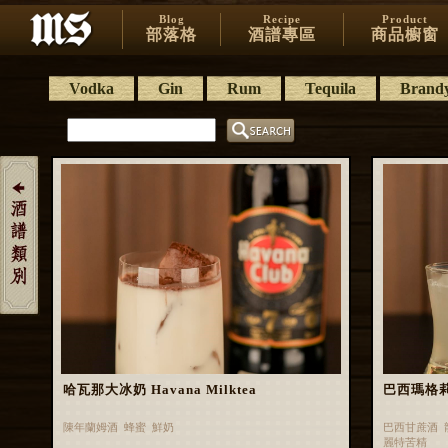
Blog
Recipe
Product
部落格
酒譜專區
商品櫥窗
Vodka
Gin
Rum
Tequila
Brand
哈瓦那大冰奶 Havana Milktea
巴西瑪格莉特 
陳年蘭姆酒 蜂蜜 鮮奶
巴西甘蔗酒 
麗特苦精